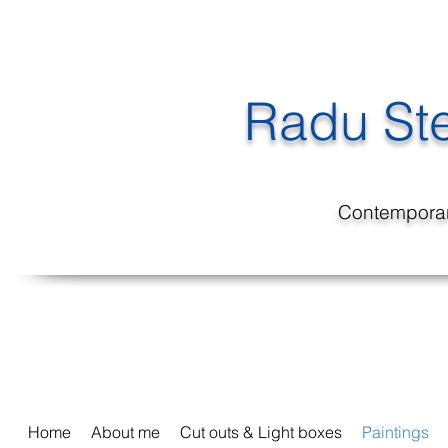
Radu St
Contemporary
Home
About me
Cut outs & Light boxes
Paintings