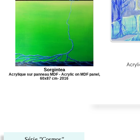
Acryl
Sorgintea
Acrylique sur panneau MDF - Acrylic on MDF panel,
60x87 cm- 2016
Série "Cosmos"