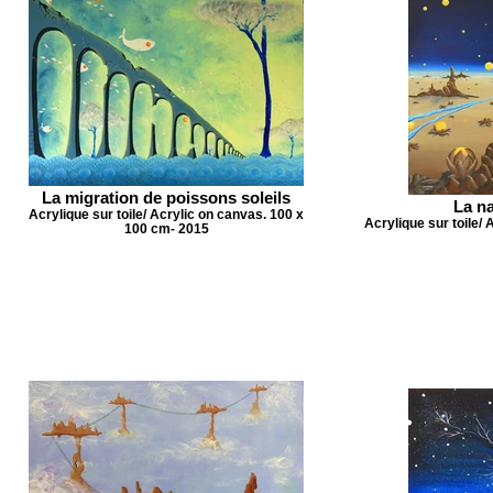
La migration de poissons soleils
La na
Acrylique sur toile/ Acrylic on canvas. 100 x
Acrylique sur toile/
100 cm- 2015